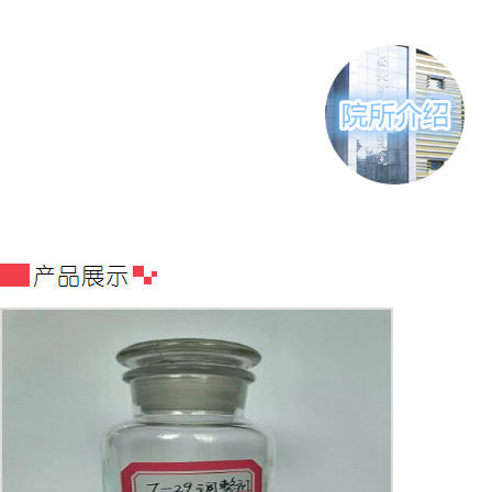
金属工业总公司直
属重点科研院所，
是西北地区唯一一
所综合性矿冶研究
院，2008年被认定
为国家级高新技术
企业，为白银有色
集团股份有限公司
国家级企业技术中
心主要组成部分。
西北矿冶研究院服
务的...
[查看详情]